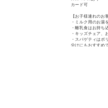
カード可
【お子様連れのお
・ミルク用のお湯
・離乳食はお持ち
・キッズチェア、
・スパゲティはボ
分けにもおすすめ
一部唐辛子を使用
下さい。
決済方法