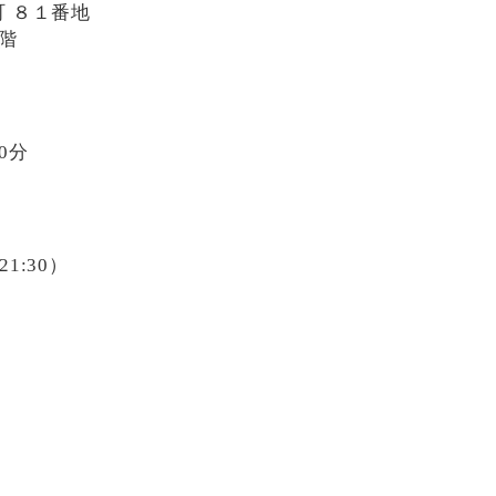
 ８１番地
階
0分
 21:30）